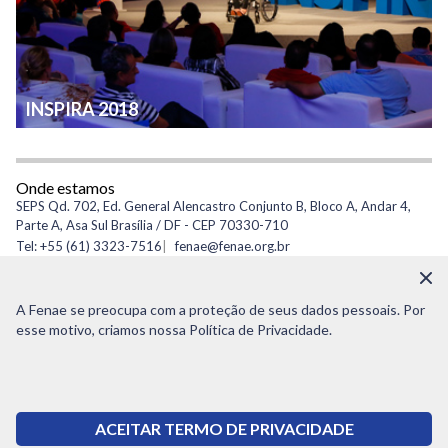
INSPIRA 2018
Onde estamos
SEPS Qd. 702, Ed. General Alencastro Conjunto B, Bloco A, Andar 4,
Parte A, Asa Sul Brasília / DF - CEP 70330-710
Tel: +55 (61) 3323-7516
fenae@fenae.org.br
CNPJ: 34.267.237/0001-55
A Fenae se preocupa com a proteção de seus dados pessoais. Por
esse motivo, criamos nossa Política de Privacidade.
© Copyright 2021 - Todos os direitos reservados à Fenae
(61) 3323 7516
FALE COM A FENAE
ACEITAR TERMO DE PRIVACIDADE