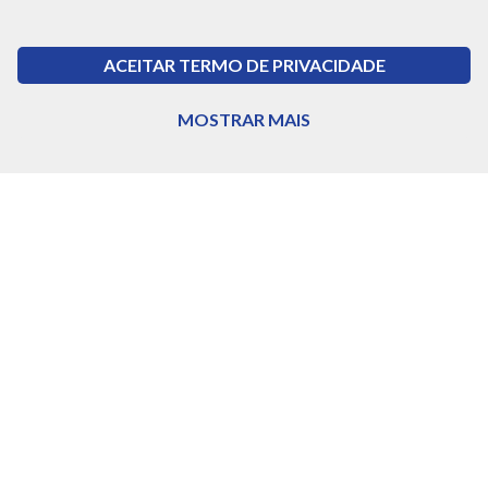
Baixar
ACEITAR TERMO DE PRIVACIDADE
MOSTRAR MAIS
2021
Balanços
Balanço Patrimonial 2021
Baixar
2020
Acordo Coletivo Caixa
Acordo Coletivo Caixa PLR 2018/2020