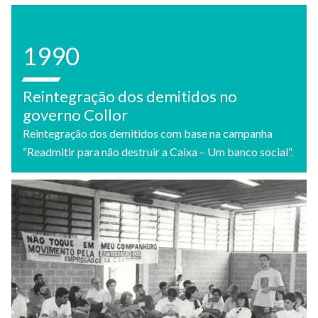
1990
Reintegração dos demitidos no
governo Collor
Reintegração dos demitidos com base na campanha
“Readmitir para não destruir a Caixa – Um banco social”.